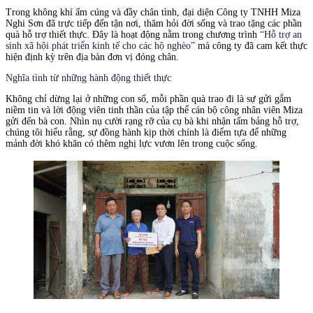
Trong không khí ấm cúng và đầy chân tình, đại diện Công ty TNHH Miza
Nghi Sơn đã trực tiếp đến tận nơi, thăm hỏi đời sống và trao tặng các phần
quà hỗ trợ thiết thực. Đây là hoạt động nằm trong chương trình
“Hỗ trợ an
sinh xã hội phát triển kinh tế cho các hộ nghèo”
mà công ty đã cam kết thực
hiện định kỳ trên địa bàn đơn vị đóng chân.
Nghĩa tình từ những hành động thiết thực
Không chỉ dừng lại ở những con số, mỗi phần quà trao đi là sự gửi gắm
niềm tin và lời động viên tinh thần của tập thể cán bộ công nhân viên Miza
gửi đến bà con. Nhìn nụ cười rạng rỡ của cụ bà khi nhận tấm bảng hỗ trợ,
chúng tôi hiểu rằng, sự đồng hành kịp thời chính là điểm tựa để những
mảnh đời khó khăn có thêm nghị lực vươn lên trong cuộc sống.