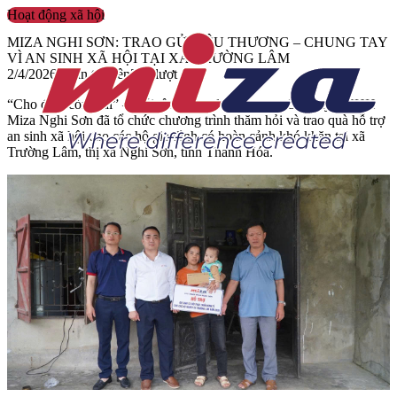
Hoạt động xã hội
MIZA NGHI SƠN: TRAO GỬI YÊU THƯƠNG – CHUNG TAY
VÌ AN SINH XÃ HỘI TẠI XÃ TRƯỜNG LÂM
2/4/2026
Quản trị viên
248
lượt xem
“Cho đi là còn mãi” – Với tâm niệm đó, vừa qua, Công ty TNHH
Miza Nghi Sơn đã tổ chức chương trình thăm hỏi và trao quà hỗ trợ
an sinh xã hội cho các hộ gia đình có hoàn cảnh khó khăn tại xã
Trường Lâm, thị xã Nghi Sơn, tỉnh Thanh Hóa.