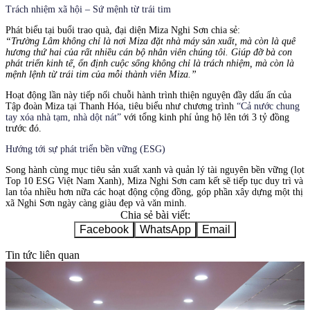
Trách nhiệm xã hội – Sứ mệnh từ trái tim
Phát biểu tại buổi trao quà, đại diện Miza Nghi Sơn chia sẻ:
“Trường Lâm không chỉ là nơi Miza đặt nhà máy sản xuất, mà còn là quê
hương thứ hai của rất nhiều cán bộ nhân viên chúng tôi. Giúp đỡ bà con
phát triển kinh tế, ổn định cuộc sống không chỉ là trách nhiệm, mà còn là
mệnh lệnh từ trái tim của mỗi thành viên Miza.”
Hoạt động lần này tiếp nối chuỗi hành trình thiện nguyện đầy dấu ấn của
Tập đoàn Miza tại Thanh Hóa, tiêu biểu như chương trình
“Cả nước chung
tay xóa nhà tạm, nhà dột nát”
với tổng kinh phí ủng hộ lên tới 3 tỷ đồng
trước đó.
Hướng tới sự phát triển bền vững (ESG)
Song hành cùng mục tiêu sản xuất xanh và quản lý tài nguyên bền vững (lọt
Top 10 ESG Việt Nam Xanh), Miza Nghi Sơn cam kết sẽ tiếp tục duy trì và
lan tỏa nhiều hơn nữa các hoạt động cộng đồng, góp phần xây dựng một thị
xã Nghi Sơn ngày càng giàu đẹp và văn minh.
Chia sẻ bài viết:
Facebook
WhatsApp
Email
Tin tức liên quan